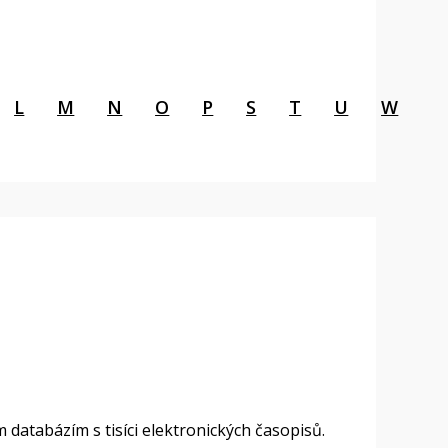
L
M
N
O
P
S
T
U
W
databázím s tisíci elektronických časopisů.