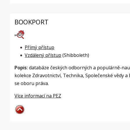
BOOKPORT
Přímý přístup
Vzdálený přístup
(Shibboleth)
Popis:
databáze českých odborných a populárně-nauč
kolekce Zdravotnictví, Technika, Společenské vědy a B
se oboru práva.
Více informací na PEZ