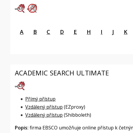
A
B
C
D
E
H
I
J
K
ACADEMIC SEARCH ULTIMATE
Přímý přístup
Vzdálený přístup
(EZproxy)
Vzdálený přístup
(Shibboleth)
Popis:
firma EBSCO umožňuje online přístup k četným 