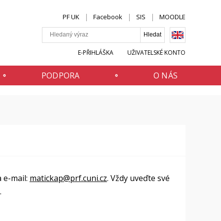
PF UK
Facebook
SIS
MOODLE
E-PŘIHLÁŠKA
UŽIVATELSKÉ KONTO
PODPORA
O NÁS
 e-mail:
matickap@prf.cuni.cz
. Vždy uveďte své
.