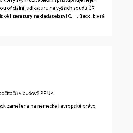
 který svým uživatelům zpřístupňuje nejen
ou oficiální judikaturu nejvyšších soudů ČR
cké literatury nakladatelství C. H. Beck
,
která
počítačů v budově PF UK.
Beck zaměřená na německé i evropské právo,