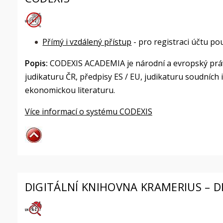
Přímý i vzdálený přístup
- pro registraci účtu pou
Popis:
CODEXIS ACADEMIA je národní a evropský práv
judikaturu ČR, předpisy ES / EU, judikaturu soudních 
ekonomickou literaturu.
Více informací o systému CODEXIS
DIGITÁLNÍ KNIHOVNA KRAMERIUS – D