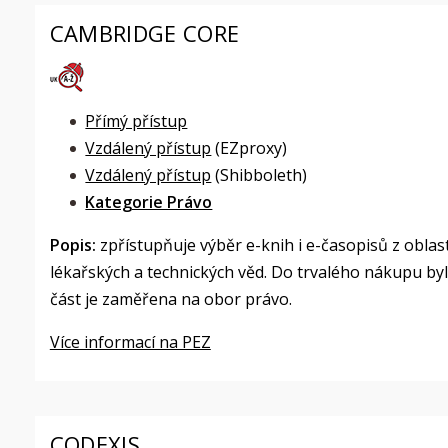
CAMBRIDGE CORE
Přímý přístup
Vzdálený přístup
(EZproxy)
Vzdálený přístup
(Shibboleth)
Kategorie Právo
Popis:
zpřístupňuje výběr e-knih i e-časopisů z oblast
lékařských a technických věd. Do trvalého nákupu b
část je zaměřena na obor právo.
Více informací na PEZ
CODEXIS