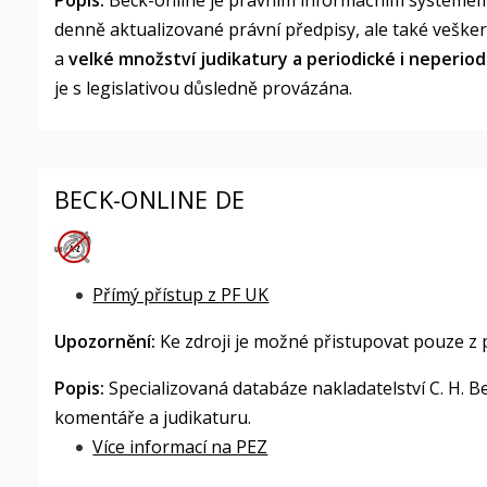
Popis:
Beck-online je právním informačním systémem,
denně aktualizované právní předpisy, ale také vešker
a
velké
množství judikatury a periodické i neperiodi
je s legislativou důsledně provázána.
BECK-ONLINE DE
Přímý přístup z PF UK
Upozornění:
Ke zdroji je možné přistupovat pouze z 
Popis:
Specializovaná databáze nakladatelství C. H. 
komentáře a judikaturu.
Více informací na PEZ