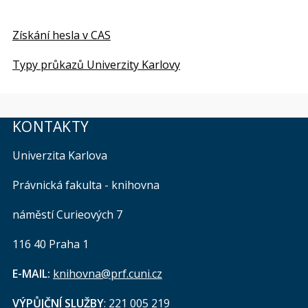
Získání hesla v CAS
Typy průkazů Univerzity Karlovy
KONTAKTY
Univerzita Karlova
Právnická fakulta - knihovna
náměstí Curieových 7
116 40 Praha 1
E-MAIL:
knihovna@prf.cuni.cz
VÝPŮJČNÍ SLUŽBY
: 221 005 219