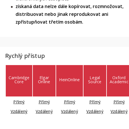
získaná data nelze dále kopírovat, rozmnožovat,
distribuovat nebo jinak reprodukovat ani
zpřístupňovat třetím osobám.
Rychlý přístup
Cambridge
Elgar
Legal
Oxford
HeinOnline
Core
Online
Source
Academic
Přímý
Přímý
Přímý
Přímý
Přímý
Vzdálený
Vzdálený
Vzdálený
Vzdálený
Vzdálený