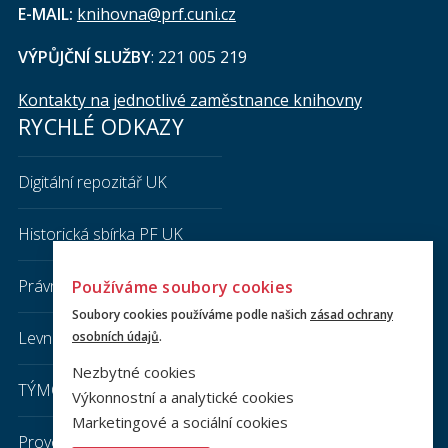
E-MAIL:
knihovna@prf.cuni.cz
VÝPŮJČNÍ SLUŽBY
: 221 005 219
Kontakty na jednotlivé zaměstnance knihovny
RYCHLÉ ODKAZY
Digitální repozitář UK
Historická sbírka PF UK
Právnická literatura
Používáme soubory cookies
Soubory cookies používáme podle našich
zásad ochrany
Levná knihovna
osobních údajů
.
Nezbytné cookies
TÝMOVÁ STUDOVNA
Výkonnostní a analytické cookies
Marketingové a sociální cookies
Provozní řád knihovny PF UK