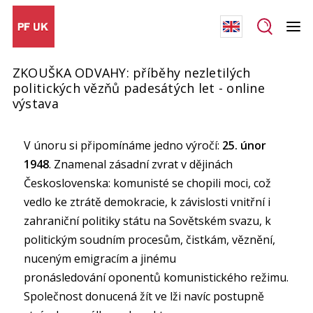
ZKOUŠKA ODVAHY: příběhy nezletilých
politických vězňů padesátých let - online
výstava
V únoru si připomínáme jedno výročí:
25. únor
1948
. Znamenal zásadní zvrat v dějinách
Československa: komunisté se chopili moci, což
vedlo ke ztrátě demokracie, k závislosti vnitřní i
zahraniční
politiky státu na Sovětském svazu, k
politickým soudním procesům, čistkám, věznění,
nuceným emigracím a jinému
pronásledování oponentů komunistického režimu.
Společnost donucená žít ve lži navíc postupně