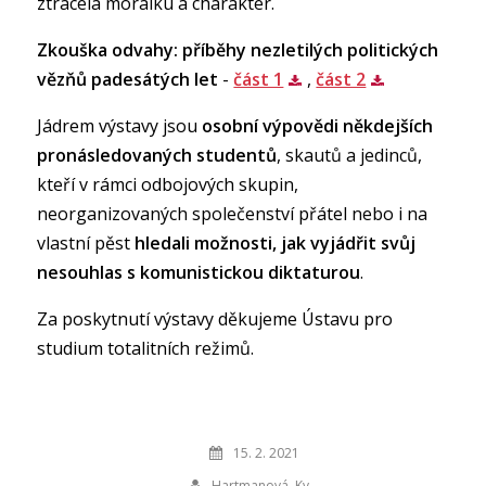
ztrácela morálku a charakter.
Zkouška odvahy: příběhy nezletilých politických
vězňů padesátých let
-
část 1
,
část 2
Jádrem výstavy jsou
osobní výpovědi někdejších
pronásledovaných studentů
, skautů a jedinců,
kteří v rámci odbojových skupin,
neorganizovaných společenství přátel nebo i na
vlastní pěst
hledali možnosti, jak vyjádřit svůj
nesouhlas s komunistickou diktaturou
.
Za poskytnutí výstavy děkujeme Ústavu pro
studium totalitních režimů.
15. 2. 2021
Hartmanová, Kv…