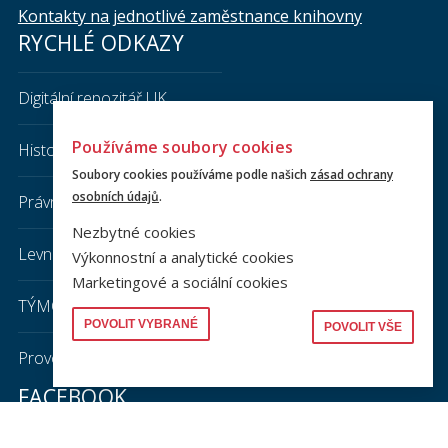
Kontakty na jednotlivé zaměstnance knihovny
RYCHLÉ ODKAZY
Digitální repozitář UK
Používáme soubory cookies
Historická sbírka PF UK
Soubory cookies používáme podle našich
zásad ochrany
osobních údajů
.
Právnická literatura
Nezbytné cookies
Levná knihovna
Výkonnostní a analytické cookies
Marketingové a sociální cookies
TÝMOVÁ STUDOVNA
POVOLIT VYBRANÉ
POVOLIT VŠE
Provozní řád knihovny PF UK
FACEBOOK