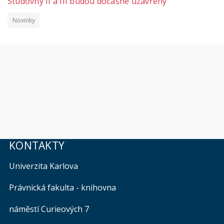
Studovny II a III budou dočasně uzavřeny
Novinky
KONTAKTY
Univerzita Karlova
Právnická fakulta - knihovna
náměstí Curieových 7