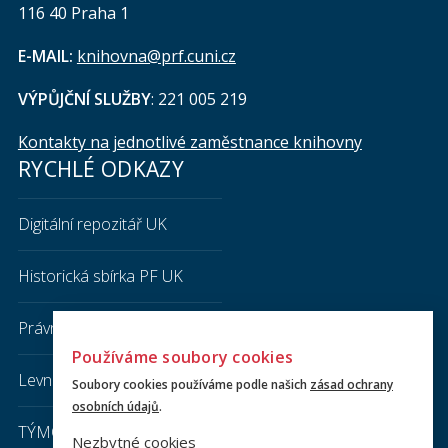
116 40 Praha 1
E-MAIL:
knihovna@prf.cuni.cz
VÝPŮJČNÍ SLUŽBY
: 221 005 219
Kontakty na jednotlivé zaměstnance knihovny
RYCHLÉ ODKAZY
Digitální repozitář UK
Historická sbírka PF UK
Právnická literatura
Používáme soubory cookies
Levná knihovna
Soubory cookies používáme podle našich
zásad ochrany
osobních údajů
.
TÝMOVÁ STUDOVNA
Nezbytné cookies