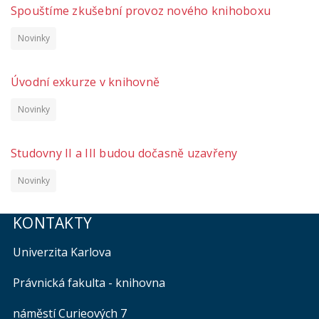
Spouštíme zkušební provoz nového knihoboxu
Novinky
Úvodní exkurze v knihovně
Novinky
Studovny II a III budou dočasně uzavřeny
Novinky
KONTAKTY
Univerzita Karlova
Právnická fakulta - knihovna
náměstí Curieových 7