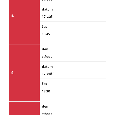
3.
17. září
13:45
středa
4.
17. září
13:30
středa