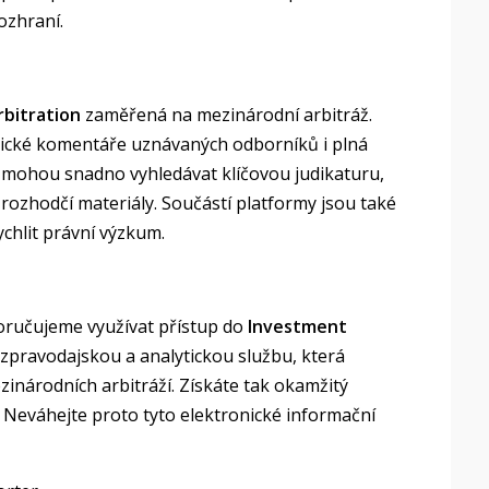
ozhraní.
rbitration
zaměřená na mezinárodní arbitráž.
tické komentáře uznávaných odborníků i plná
e mohou snadno vyhledávat klíčovou judikaturu,
í rozhodčí materiály. Součástí platformy jsou také
chlit právní výzkum.
oručujeme využívat přístup do
Investment
u zpravodajskou a analytickou službu, která
ezinárodních arbitráží. Získáte tak okamžitý
. Neváhejte proto tyto elektronické informační