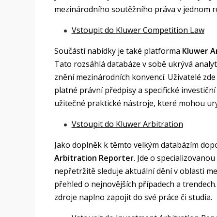
mezinárodního soutěžního práva v jednom r
Vstoupit do Kluwer Competition Law
Součástí nabídky je také platforma
Kluwer A
Tato rozsáhlá databáze v sobě ukrývá analy
znění mezinárodních konvencí. Uživatelé zd
platné právní předpisy a specifické investičn
užitečné praktické nástroje, které mohou ury
Vstoupit do Kluwer Arbitration
Jako doplněk k těmto velkým databázím dop
Arbitration Reporter
. Jde o specializovano
nepřetržitě sleduje aktuální dění v oblasti m
přehled o nejnovějších případech a trendech
zdroje naplno zapojit do své práce či studia.