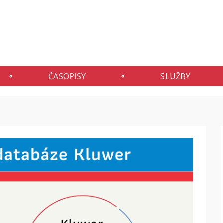
ČASOPISY
SLUŽBY