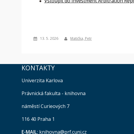
Vstoupit do Investment Arbitration Rep
13. 5. 2026
Matička, Petr
KONTAKTY
Univerzita Karlova
Právnická fakulta - knihovna
náměstí Curieových 7
116 40 Praha 1
E-MAIL:
knihovna@prf.cuni.cz