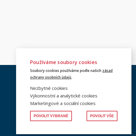
Používáme soubory cookies
FACEBOOK
Soubory cookies používáme podle našich
zásad
ochrany osobních údajů
.
Pro zobrazení Facebook
Nezbytné cookies
widgetu je potřeba povolit
Výkonnostní a analytické cookies
marketingové a sociální
cookies.
Marketingové a sociální cookies
Upravit nastavení cookies
POVOLIT VYBRANÉ
POVOLIT VŠE